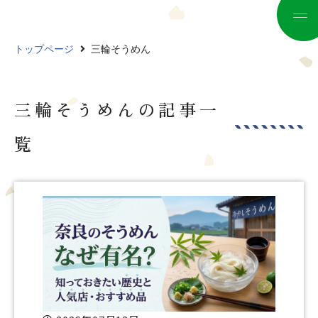
コ
トップページ
三輪そうめん
ン
テ
ン
三輪そうめんの記事一
ツ
へ
覧
ス
キ
ッ
プ