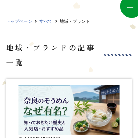
コ
トップページ
すべて
地域・ブランド
ン
テ
ン
地域・ブランドの記事
ツ
へ
一覧
ス
キ
ッ
プ