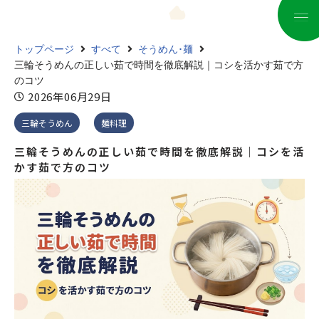
コ
トップページ
すべて
そうめん･麺
ン
三輪そうめんの正しい茹で時間を徹底解説｜コシを活かす茹で方
テ
のコツ
ン
2026年06月29日
ツ
三輪そうめん
麺料理
へ
ス
三輪そうめんの正しい茹で時間を徹底解説｜コシを活
キ
かす茹で方のコツ
ッ
プ