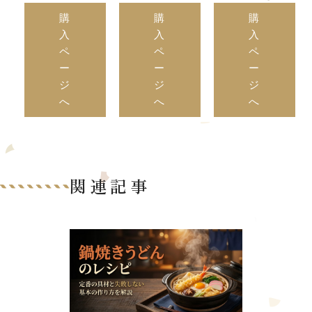
購
購
購
入
入
入
ペ
ペ
ペ
ー
ー
ー
ジ
ジ
ジ
へ
へ
へ
関連記事