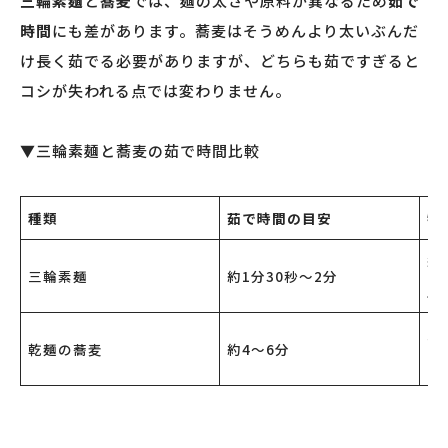
三輪素麺
と
蕎麦
では、麺の太さや原料が異なるため
茹で
時間
にも差があります。蕎麦はそうめんより太いぶんだ
け長く茹でる必要がありますが、どちらも茹ですぎると
コシが失われる点では変わりません。
▼三輪素麺と蕎麦の茹で時間比較
種類
茹で時間の目安
特
細
三輪素麺
約1分30秒〜2分
上
太
乾麺の蕎麦
約4〜6分
る