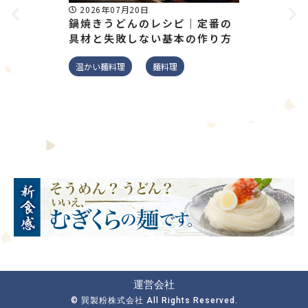
2026年07月20日
2026
鍋焼きうどんのレシピ｜定番の
そうめ
具材と失敗しない基本の作り方
月齢別
解説
温かい麺料理
麺料理
そうめん
運営会社
© 巽製粉株式会社 All Rights Reserved.