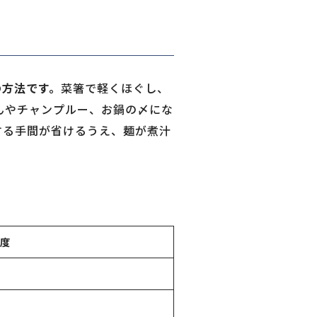
の方法です。
菜箸で軽くほぐし、
んやチャンプルー、お鍋の〆にな
する手間が省けるうえ、麺が煮汁
度