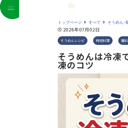
コ
トップページ
すべて
そうめん･
ン
2026年07月02日
テ
ン
そうめんレシピ
時短料理
麺料
ツ
そうめんは冷凍
へ
凍のコツ
ス
キ
ッ
プ