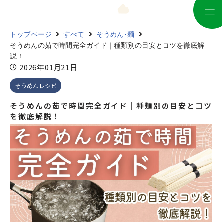
コ
トップページ
すべて
そうめん･麺
ン
そうめんの茹で時間完全ガイド｜種類別の目安とコツを徹底解
テ
説！
ン
2026年01月21日
ツ
そうめんレシピ
へ
ス
そうめんの茹で時間完全ガイド｜種類別の目安とコツ
キ
を徹底解説！
ッ
プ