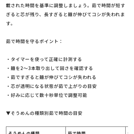
載された時間を基準に調整しましょう。茹で時間が短す
ぎると芯が残り、長すぎると麺が伸びてコシが失われま
す。
茹で時間を守るポイント：
・タイマーを使って正確に計測する
・麺を2〜3本取り出して固さを確認する
・茹ですぎると麺が伸びてコシが失われる
・芯が透明になる状態が茹で上がりの目安
・好みに応じて数十秒単位で調整可能
▼そうめんの種類別茹で時間の目安
そうめんの種類
茹で時間
特