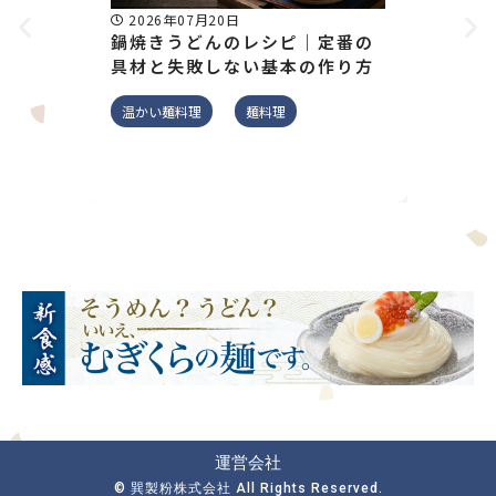
2026年07月20日
2026
鍋焼きうどんのレシピ｜定番の
そうめ
具材と失敗しない基本の作り方
月齢別
解説
温かい麺料理
麺料理
そうめん
運営会社
© 巽製粉株式会社 All Rights Reserved.