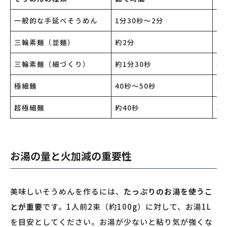
一般的な手延べそうめん
1分30秒〜2分
標
三輪素麺（並麺）
約2分
コ
三輪素麺（細づくり）
約1分30秒
細
極細麺
40秒〜50秒
細
超極細麺
約40秒
非
お湯の量と火加減の重要性
美味しいそうめんを作るには、
たっぷりのお湯を使うこ
とが重要
です。1人前2束（約100g）に対して、お湯1L
を目安としてください。お湯が少ないと粘り気が強くな