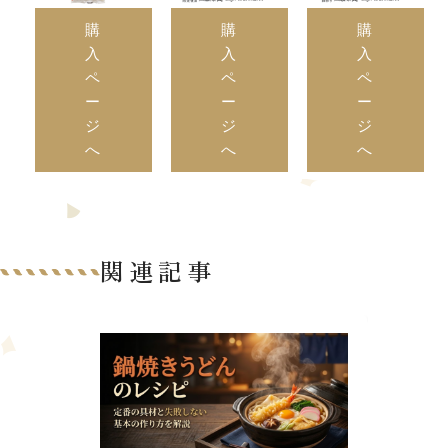
購
購
購
入
入
入
ペ
ペ
ペ
ー
ー
ー
ジ
ジ
ジ
へ
へ
へ
関連記事