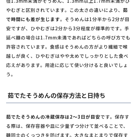
径1.3mm未満がそうめん、1.3mm以上1.7mm未満がひ
やむぎと区別されています。この太さの違いにより、
茹
で時間にも差が生じます
。そうめんは1分半から2分が目
安ですが、ひやむぎは2分から3分程度が標準的です。手
延べ麺の場合は1.7mm未満であればどちらの呼び方でも
許容されています。食感はそうめんの方がより繊細で喉
越しが良く、ひやむぎはやや太めでしっかりとした食べ
応えがあります。用途に応じて使い分けると良いでしょ
う。
茹でたそうめんの保存方法と日持ち
茹でたそうめんの冷蔵保存は2〜3日が目安
です。保存す
る際は、保存容器や皿に少量ずつ分けて並べることで、
麺同士のくっつきを防げます。大きなまとまりで保存す