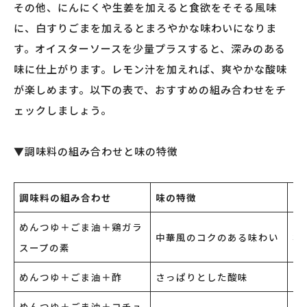
その他、にんにくや生姜を加えると食欲をそそる風味
に、白すりごまを加えるとまろやかな味わいになりま
す。オイスターソースを少量プラスすると、深みのある
味に仕上がります。レモン汁を加えれば、爽やかな酸味
が楽しめます。以下の表で、おすすめの組み合わせをチ
ェックしましょう。
▼調味料の組み合わせと味の特徴
調味料の組み合わせ
味の特徴
お
めんつゆ＋ごま油＋鶏ガラ
中華風のコクのある味わい
ね
スープの素
めんつゆ＋ごま油＋酢
さっぱりとした酸味
き
めんつゆ＋ごま油＋コチュ