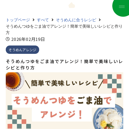
コ
トップページ
すべて
そうめんに合うレシピ
ン
そうめんつゆをごま油でアレンジ！簡単で美味しいレシピと作り
テ
方
ン
2026年02月19日
ツ
そうめんアレンジ
へ
ス
そうめんつゆをごま油でアレンジ！簡単で美味しいレ
キ
シピと作り方
ッ
プ