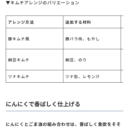
▼キムチアレンジのバリエーション
アレンジ方法
追加する材料
味
ボ
豚キムチ風
豚バラ肉、もやし
ア
ね
納豆キムチ
納豆、のり
り
ツナキムチ
ツナ缶、レモン汁
旨
にんにくで香ばしく仕上げる
にんにくとごま油の組み合わせは、香ばしく食欲をそそ