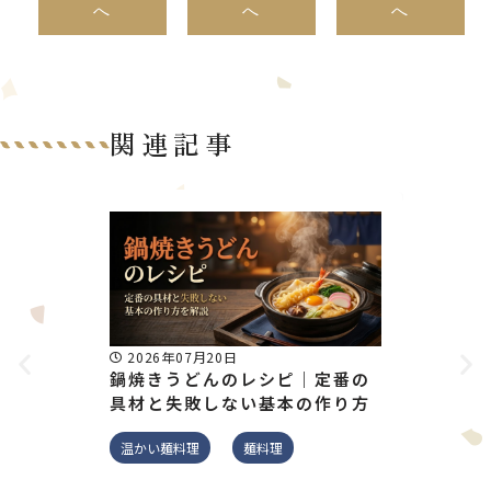
へ
へ
へ
関連記事
2026年07月20日
2026
鍋焼きうどんのレシピ｜定番の
そうめ
具材と失敗しない基本の作り方
月齢別
解説
温かい麺料理
麺料理
そうめん