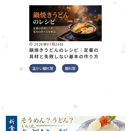
2026年07月20日
2026
鍋焼きうどんのレシピ｜定番の
そうめ
具材と失敗しない基本の作り方
月齢別
解説
温かい麺料理
麺料理
そうめん