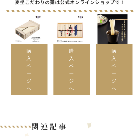
麦坐こだわりの麺は公式オンラインショップで！
購
購
購
入
入
入
ペ
ペ
ペ
ー
ー
ー
ジ
ジ
ジ
へ
へ
へ
関連記事