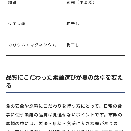
糖質
素麺（小麦粉）
ル
疲
クエン酸
梅干し
ル
筋
カリウム・マグネシウム
梅干し
ラ
品質にこだわった素麺選びが夏の食卓を変え
る
食の安全や原料にこだわりを持つ方にとって、日常の食
事に使う素麺の品質は見逃せないポイントです。市販の
素麺の中には、製法・原料・食感に大きな差がありま