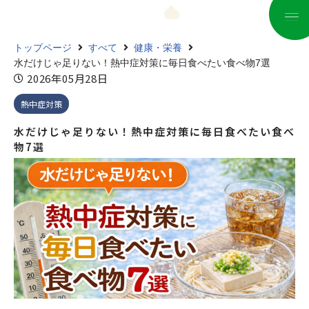
コ
トップページ
すべて
健康・栄養
ン
水だけじゃ足りない！熱中症対策に毎日食べたい食べ物7選
テ
2026年05月28日
ン
ツ
熱中症対策
へ
水だけじゃ足りない！熱中症対策に毎日食べたい食べ
ス
物7選
キ
ッ
プ