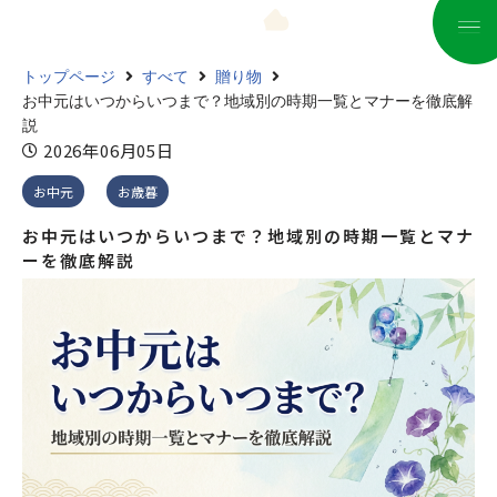
コ
トップページ
すべて
贈り物
ン
お中元はいつからいつまで？地域別の時期一覧とマナーを徹底解
テ
説
ン
2026年06月05日
ツ
お中元
お歳暮
へ
ス
お中元はいつからいつまで？地域別の時期一覧とマナ
キ
ーを徹底解説
ッ
プ