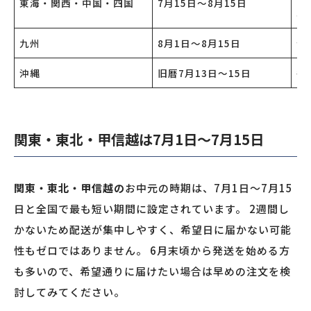
東海・関西・中国・四国
7月15日〜8月15日
寧
九州
8月1日〜8月15日
全
沖縄
旧暦7月13日〜15日
毎
関東・東北・甲信越は7月1日〜7月15日
関東・東北・甲信越の
お中元の時期は、7月1日〜7月15
日と全国で最も短い期間に設定されています。 2週間し
かないため配送が集中しやすく、希望日に届かない可能
性もゼロではありません。 6月末頃から発送を始める方
も多いので、希望通りに届けたい場合は早めの注文を検
討してみてください。