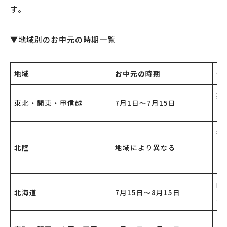
す。
▼地域別のお中元の時期一覧
地域
お中元の時期
備
期
東北・関東・甲信越
7月1日〜7月15日
す
都
北陸
地域により異なる
そ
日
配
北海道
7月15日〜8月15日
手
7