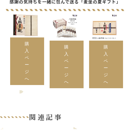
感謝の気持ちを一緒に包んで送る「麦坐の夏ギフト」
購
購
購
入
入
入
ペ
ペ
ペ
ー
ー
ー
ジ
ジ
ジ
へ
へ
へ
関連記事