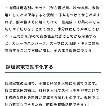
・肉類は
用途別にカット
（から揚げ用、炒め物用、煮物
用）して冷凍保存すると便利 ・
下味をつけてから冷凍
す
れば、解凍後すぐに焼くだけで一品完成 ・野菜のみじん
切りや千切りをまとめて切り、
小分けにして冷凍
してお
く ・玉ねぎを炒めて
あめ色玉ねぎにしてから冷凍
する
と、カレーやハンバーグ、スープに大活躍 ・キノコ類も
冷凍することで
旨味が増し
、そのまま調理に使える
調理家電で効率化する
調理家電の活用
で、手間と時間を大幅に削減できます。
特に
電気圧力鍋
は、材料を入れてスイッチを押すだけで
本格的な煮込み料理が完成する優れものです。調理中に
他の家事もできるため、
時間を有効活用
できます。