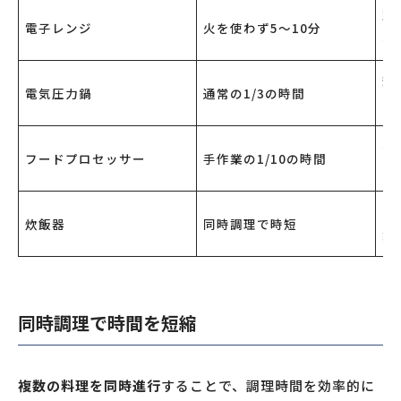
野
電子レンジ
火を使わず5～10分
温
煮
電気圧力鍋
通常の1/3の時間
ー
み
フードプロセッサー
手作業の1/10の時間
ス
ご
炊飯器
同時調理で時短
蒸
同時調理で時間を短縮
複数の料理を同時進行
することで、調理時間を効率的に