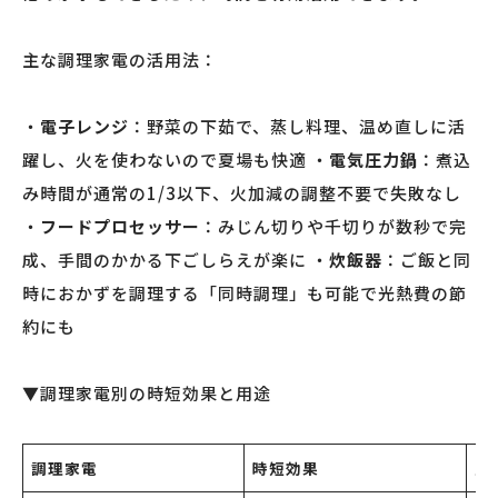
主な調理家電の活用法：
・
電子レンジ
：野菜の下茹で、蒸し料理、温め直しに活
躍し、火を使わないので夏場も快適 ・
電気圧力鍋
：煮込
み時間が通常の1/3以下、火加減の調整不要で失敗なし
・
フードプロセッサー
：みじん切りや千切りが数秒で完
成、手間のかかる下ごしらえが楽に ・
炊飯器
：ご飯と同
時におかずを調理する「同時調理」も可能で光熱費の節
約にも
▼調理家電別の時短効果と用途
調理家電
時短効果
主