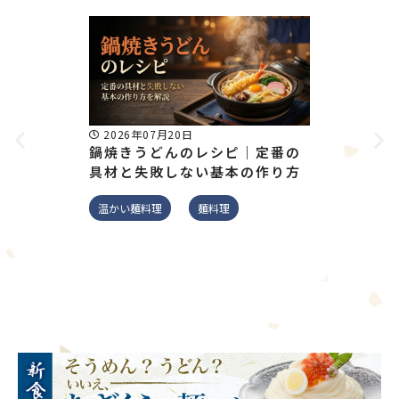
2026年07月20日
2026
鍋焼きうどんのレシピ｜定番の
そうめ
具材と失敗しない基本の作り方
月齢別
解説
温かい麺料理
麺料理
そうめん