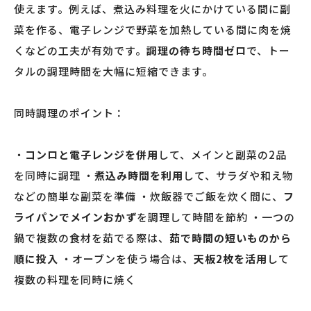
使えます。例えば、煮込み料理を火にかけている間に副
菜を作る、電子レンジで野菜を加熱している間に肉を焼
くなどの工夫が有効です。
調理の待ち時間ゼロ
で、トー
タルの調理時間を大幅に短縮できます。
同時調理のポイント：
・
コンロと電子レンジを併用
して、メインと副菜の2品
を同時に調理 ・
煮込み時間を利用
して、サラダや和え物
などの簡単な副菜を準備 ・炊飯器でご飯を炊く間に、
フ
ライパンでメインおかず
を調理して時間を節約 ・一つの
鍋で複数の食材を茹でる際は、
茹で時間の短いものから
順に投入
・オーブンを使う場合は、
天板2枚を活用
して
複数の料理を同時に焼く