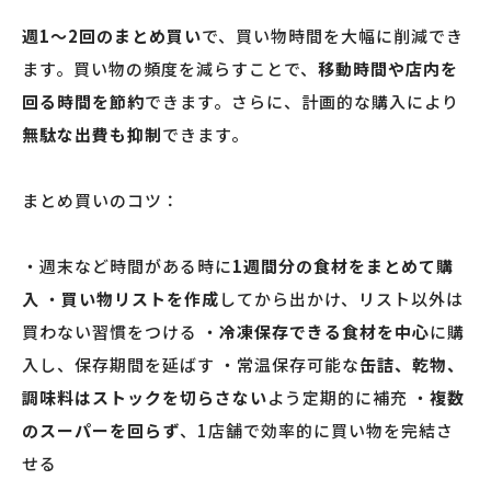
週1～2回のまとめ買い
で、買い物時間を大幅に削減でき
ます。買い物の頻度を減らすことで、
移動時間や店内を
回る時間を節約
できます。さらに、計画的な購入により
無駄な出費も抑制
できます。
まとめ買いのコツ：
・週末など時間がある時に
1週間分の食材をまとめて購
入
・
買い物リストを作成
してから出かけ、リスト以外は
買わない習慣をつける ・
冷凍保存できる食材を中心
に購
入し、保存期間を延ばす ・常温保存可能な
缶詰、乾物、
調味料はストックを切らさない
よう定期的に補充 ・
複数
のスーパーを回らず
、1店舗で効率的に買い物を完結さ
せる