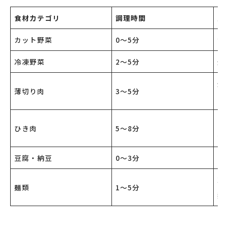
食材カテゴリ
調理時間
主
カット野菜
0～5分
サ
冷凍野菜
2～5分
炒
炒
薄切り肉
3～5分
き
そ
ひき肉
5～8分
グ
豆腐・納豆
0～3分
そ
冷
麺類
1～5分
麺