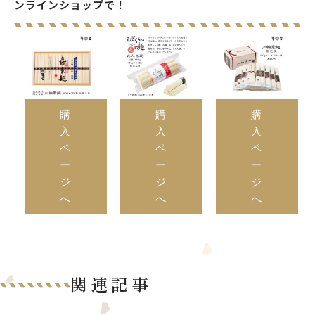
ンラインショップで！
購
購
購
入
入
入
ペ
ペ
ペ
ー
ー
ー
ジ
ジ
ジ
へ
へ
へ
関連記事