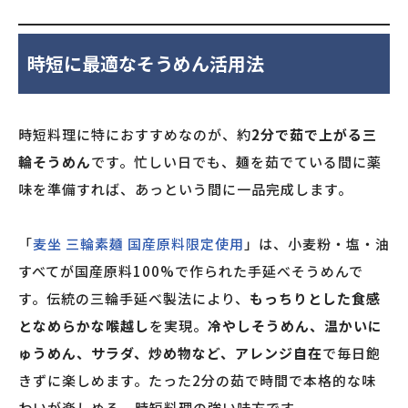
時短に最適なそうめん活用法
時短料理に特におすすめなのが、約
2分で茹で上がる三
輪そうめん
です。忙しい日でも、麺を茹でている間に薬
味を準備すれば、あっという間に一品完成します。
「
麦坐 三輪素麺 国産原料限定使用
」は、小麦粉・塩・油
すべてが国産原料100%で作られた手延べそうめんで
す。伝統の三輪手延べ製法により、
もっちりとした食感
となめらかな喉越し
を実現。
冷やしそうめん、温かいに
ゅうめん、サラダ、炒め物など、アレンジ自在
で毎日飽
きずに楽しめます。たった2分の茹で時間で本格的な味
わいが楽しめる、時短料理の強い味方です。